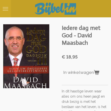
Ga
direct
naar
de
hoofdinhoud
Iedere dag met
God - David
Maasbach
€ 18,95
In winkelwagen
In dit haastige leven waar
alles om ons heen jaagt en
druk bezig is met het
bestaan van het leven, is het