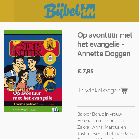
Ga
direct
naar
de
hoofdinhoud
Op avontuur met
het evangelie -
Annette Doggen
€ 7,95
In winkelwagen
Bakker Ben, zijn vrouw
Helena, en de kinderen
Zakkai, Anna, Marcus en
Justin leven in het jaar 64 na