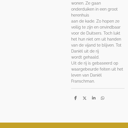
wonen. Ze gaan
onderduiken in een groot
herenhuis
aan de kade. Zo hopen ze
veilig te zijn en onvindbaar
voor de Duitsers. Toch lukt
het hun niet om uit handen
van de vijand te blijven. Tot
Daniël uit de rij
wordt gehaald.
Uit de rij is gebaseerd op
waargebeurde feiten uit het
leven van Daniël
Franschman.
D
D
S
D
e
e
h
e
l
e
a
l
e
l
r
e
n
e
n