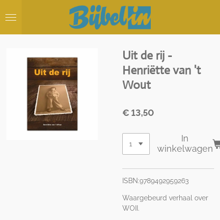
Ga
direct
naar
de
hoofdinhoud
Uit de rij -
Henriëtte van 't
Wout
€ 13,50
In
winkelwagen
ISBN:9789492959263
Waargebeurd verhaal over
WOII.