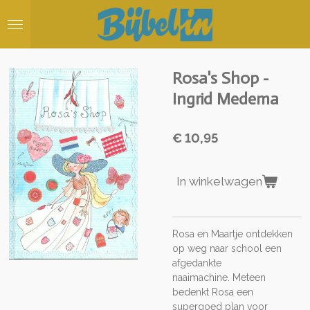
Ga
direct
naar
de
hoofdinhoud
Rosa's Shop -
Ingrid Medema
€ 10,95
In winkelwagen
Rosa en Maartje ontdekken
op weg naar school een
afgedankte
naaimachine.
Meteen
bedenkt Rosa een
supergoed plan voor