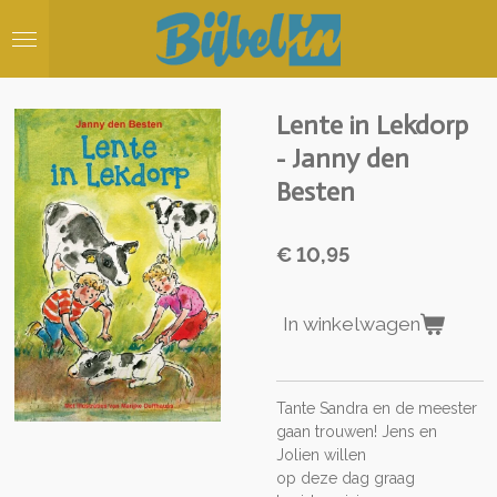
Ga
direct
naar
de
hoofdinhoud
Lente in Lekdorp
- Janny den
Besten
€ 10,95
In winkelwagen
Tante Sandra en de meester
gaan trouwen! Jens en
Jolien willen
op deze dag graag