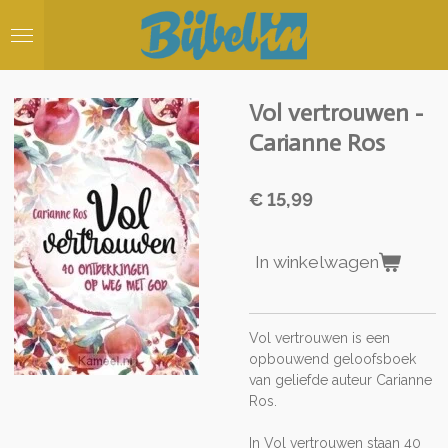
Ga
direct
naar
de
hoofdinhoud
Vol vertrouwen -
Carianne Ros
€ 15,99
In winkelwagen
Vol vertrouwen is een
opbouwend geloofsboek
van geliefde auteur Carianne
Ros.
In Vol vertrouwen staan 40