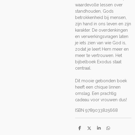
waardevolle lessen over
standhouden, Gods
betrokkenheid bij mensen,
zijn hand in ons leven en zijn
karakter. De overdenkingen
en verwerkingsvragen laten
je iets zien van wie God is,
zodat je leert Hem meer en
meer te vertrouwen. Het
bijbelboek Exodus staat
centraal.
Dit mooie gebonden boek
heeft een chique linnen
omslag. Een prachtig
cadeau voor vrouwen dus!
ISBN 9789033825668
D
D
S
D
e
e
h
e