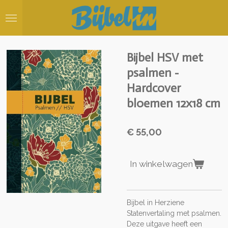
Ga
direct
naar
de
hoofdinhoud
Bijbel HSV met
psalmen -
Hardcover
bloemen 12x18 cm
€ 55,00
In winkelwagen
Bijbel in Herziene
Statenvertaling met psalmen.
Deze uitgave heeft een