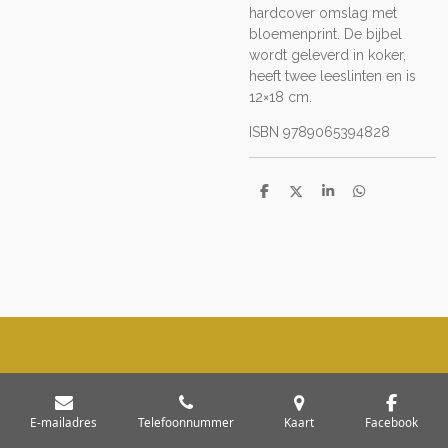
hardcover omslag met
bloemenprint. De bijbel
wordt geleverd in koker,
heeft twee leeslinten en is
12×18 cm.
ISBN 9789065394828
D
D
S
D
e
e
h
e
l
e
a
l
e
l
r
e
n
e
n
E-mailadres
Telefoonnummer
Kaart
Facebook