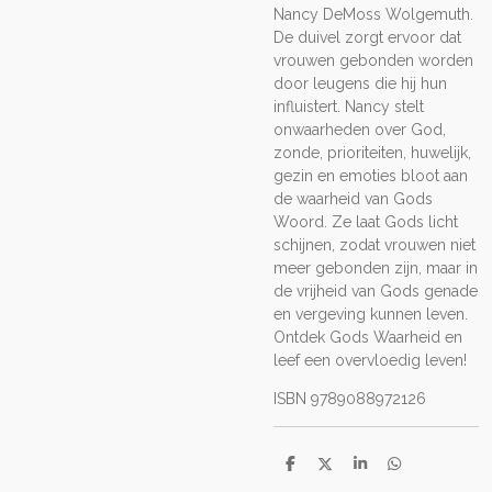
Nancy DeMoss Wolgemuth.
De duivel zorgt ervoor dat
vrouwen gebonden worden
door leugens die hij hun
influistert. Nancy stelt
onwaarheden over God,
zonde, prioriteiten, huwelijk,
gezin en emoties bloot aan
de waarheid van Gods
Woord. Ze laat Gods licht
schijnen, zodat vrouwen niet
meer gebonden zijn, maar in
de vrijheid van Gods genade
en vergeving kunnen leven.
Ontdek Gods Waarheid en
leef een overvloedig leven!
ISBN 9789088972126
D
D
S
D
e
e
h
e