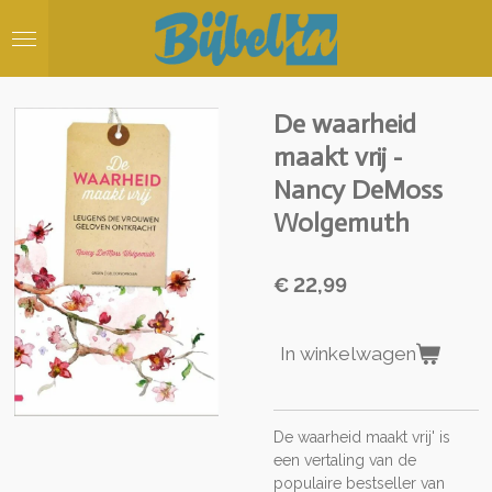
Ga
direct
naar
de
hoofdinhoud
De waarheid
maakt vrij -
Nancy DeMoss
Wolgemuth
€ 22,99
In winkelwagen
De waarheid maakt vrij' is
een vertaling van de
populaire bestseller van