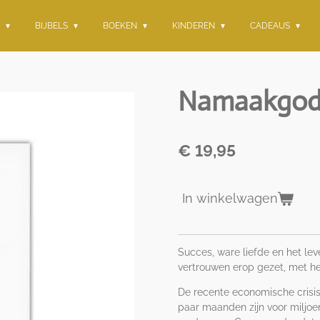
G
BIJBELS
BOEKEN
KINDEREN
CADEAUS
Namaakgode
€ 19,95
In winkelwagen
Succes, ware liefde en het lev
vertrouwen erop gezet, met he
De recente economische crisis
paar maanden zijn voor miljoe