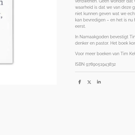
verdwenen. Geen wonder dat ve
waarheid is dat we van deze
niet kunnen geven wat we echt
kan bevredigen – en het is n
eerst.
In Namaakgoden bevestigt Tim 
denker en pastor. Het boek ko
Voor meer boeken van Tim Kell
ISBN 9789051943832
D
D
S
e
e
h
l
e
a
e
l
r
n
e