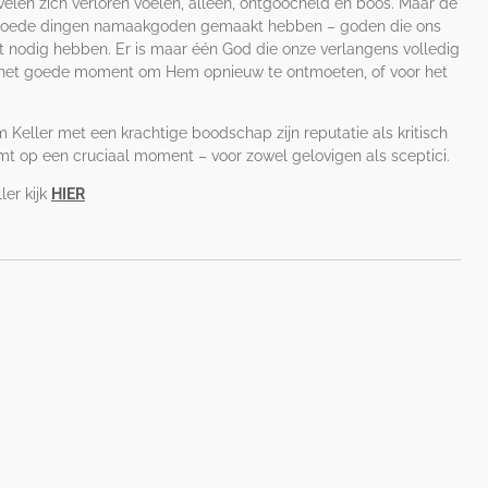
len zich verloren voelen, alleen, ontgoocheld en boos. Maar de
 goede dingen namaakgoden gemaakt hebben – goden die ons
 nodig hebben. Er is maar één God die onze verlangens volledig
u het goede moment om Hem opnieuw te ontmoeten, of voor het
Keller met een krachtige boodschap zijn reputatie als kritisch
mt op een cruciaal moment – voor zowel gelovigen als sceptici.
er kijk
HIER