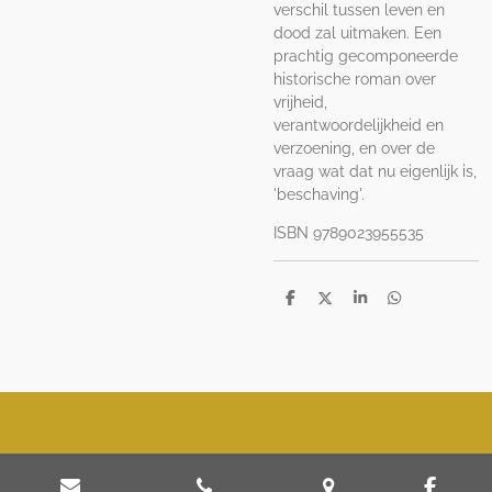
verschil tussen leven en
dood zal uitmaken. Een
prachtig gecomponeerde
historische roman over
vrijheid,
verantwoordelijkheid en
verzoening, en over de
vraag wat dat nu eigenlijk is,
'beschaving'.
ISBN 9789023955535
D
D
S
D
e
e
h
e
l
e
a
l
e
l
r
e
n
e
n