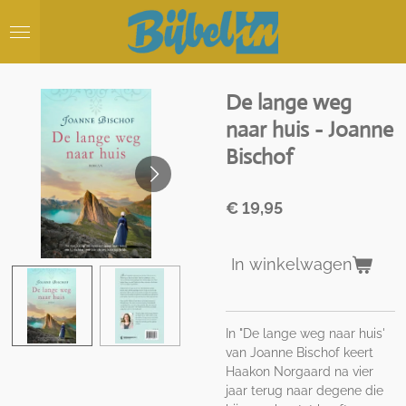
Ga
direct
naar
de
hoofdinhoud
De lange weg
naar huis - Joanne
Bischof
€ 19,95
In winkelwagen
In "De lange weg naar huis'
van Joanne Bischof keert
Haakon Norgaard na vier
jaar terug naar degene die