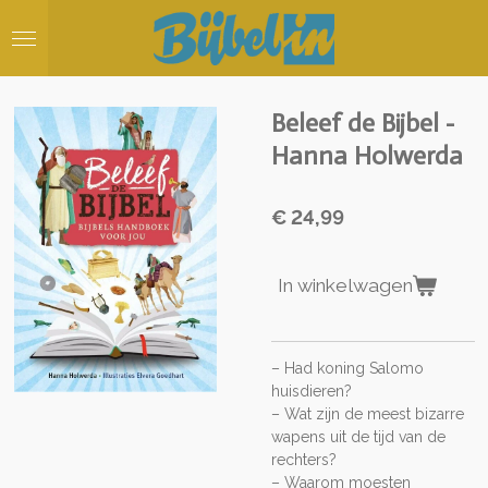
Ga
direct
naar
de
hoofdinhoud
Beleef de Bijbel -
Hanna Holwerda
€ 24,99
In winkelwagen
– Had koning Salomo
huisdieren?
– Wat zijn de meest bizarre
wapens uit de tijd van de
rechters?
– Waarom moesten