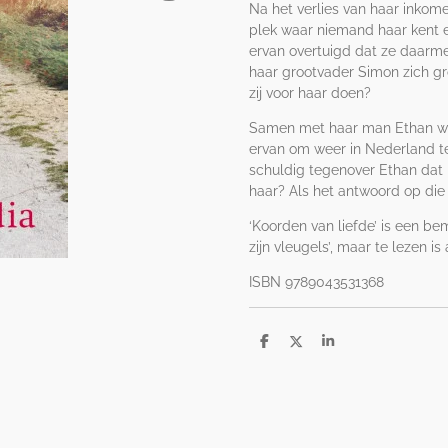
Na het verlies van haar inkome
plek waar niemand haar kent en
ervan overtuigd dat ze daarme
haar grootvader Simon zich gr
zij voor haar doen?
Samen met haar man Ethan woon
ervan om weer in Nederland te
schuldig tegenover Ethan dat 
haar? Als het antwoord op die 
‘Koorden van liefde’ is een b
zijn vleugels’, maar te lezen i
ISBN 9789043531368
D
D
S
e
e
h
l
e
a
e
l
r
n
e