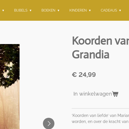
G
BIJBELS
BOEKEN
KINDEREN
CADEAUS
Koorden van
Grandia
€ 24,99
In winkelwagen
‘Koorden van liefde’ van Mari
worden, en over de kracht van