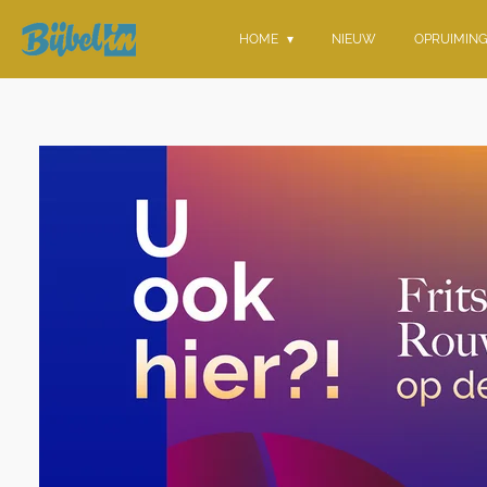
Ga
HOME
NIEUW
OPRUIMIN
direct
naar
de
hoofdinhoud