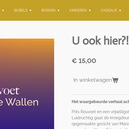
G
BIJBELS
BOEKEN
KINDEREN
CADEAUS
U ook hier?!
€ 15,00
In winkelwagen
Het waargebeurde verhaal ach
Frits Rouvoet en een vrijwillig
Luidruchtig gaat de kroegdeur
opgemaakte gezicht van Maria