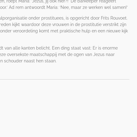
ten, roept Maria: ‘Jezus, jij ook hier?!’ De barkeeper reageert
, hoor.’ Ad rem antwoordt Maria: ‘Nee, maar ze werken wel samen!’
ulporganisatie onder prostituees, is opgericht door Frits Rouvoet.
eden kijkt waardoor deze vrouwen in de prostitutie verstrikt zijn
 zonder veroordeling komt met praktische hulp en een nieuwe kijk
 van alle kanten belicht. Een ding staat vast: Er is enorme
eze oversekste maatschappij met de ogen van Jezus naar
n schouder naast hen staan.