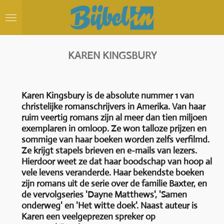
Ga
direct
naar
de
hoofdinhoud
KAREN KINGSBURY
Karen Kingsbury is de absolute nummer 1 van
christelijke romanschrijvers in Amerika. Van haar
ruim veertig romans zijn al meer dan tien miljoen
exemplaren in omloop. Ze won talloze prijzen en
sommige van haar boeken worden zelfs verfilmd.
Ze krijgt stapels brieven en e-mails van lezers.
Hierdoor weet ze dat haar boodschap van hoop al
vele levens veranderde. Haar bekendste boeken
zijn romans uit de serie over de familie Baxter, en
de vervolgseries 'Dayne Matthews', 'Samen
onderweg' en 'Het witte doek'. Naast auteur is
Karen een veelgeprezen spreker op