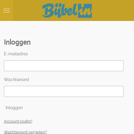
Ga
direct
naar
de
hoofdinhoud
Inloggen
E-mailadres
Wachtwoord
Inloggen
Account nodig?
Wachtwoord vergeten?