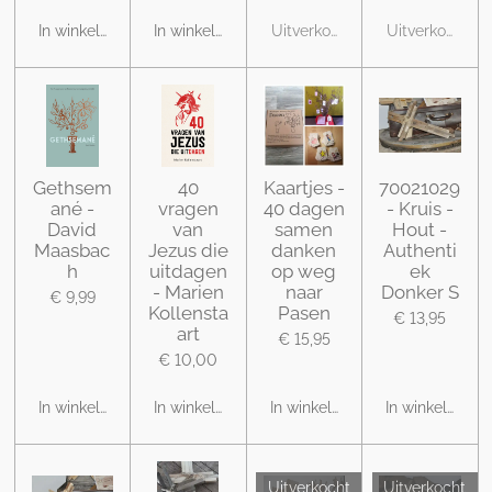
In winkelwagen
In winkelwagen
Uitverkocht
Uitverkocht
Gethsem
40
Kaartjes -
70021029
ané -
vragen
40 dagen
- Kruis -
David
van
samen
Hout -
Maasbac
Jezus die
danken
Authenti
h
uitdagen
op weg
ek
- Marien
naar
Donker S
€ 9,99
Kollensta
Pasen
€ 13,95
art
€ 15,95
€ 10,00
In winkelwagen
In winkelwagen
In winkelwagen
In winkelwage
Uitverkocht
Uitverkocht