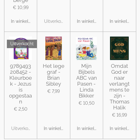
Berge
€ 10,99
In winkelwagen
Uitverkocht
In winkelwagen
In winkelwage
Uitverkocht
9789493
Het lege
Mijn
Omdat
208452 -
graf -
Bijbels
God er
Kleurboe
Brian
ABC van
naar
k - Jezus
Sibley
Pasen -
verlangt
is
Linda
mens te
€ 7,99
opgestaa
Bikker
zijn -
n
Thomas
€ 10,50
Halik
€ 2,50
€ 16,99
Uitverkocht
In winkelwagen
In winkelwagen
In winkelwage