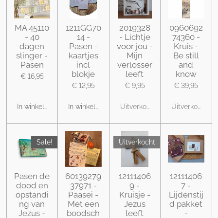
MA 45110
1211GG70
2019328
0960692
- 40
14 -
- Lichtje
74360 -
dagen
Pasen -
voor jou -
Kruis -
slinger -
kaartjes
Mijn
Be still
Pasen
incl
verlosser
and
blokje
leeft
know
€ 16,95
€ 12,95
€ 9,95
€ 39,95
In winkelwagen
In winkelwagen
Uitverkocht
Uitverkocht
Sale!
Uitverkocht
Pasen de
60139279
12111406
12111406
dood en
37971 -
9 -
7 -
opstandi
Paasei -
Kruisje -
Lijdenstij
ng van
Met een
Jezus
d pakket
Jezus -
boodsch
leeft
-