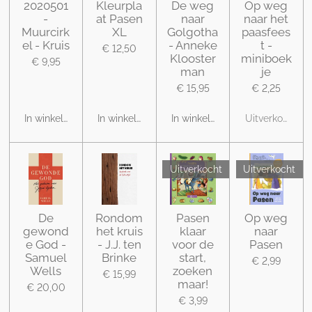
2020501
Kleurpla
De weg
Op weg
-
at Pasen
naar
naar het
Muurcirk
XL
Golgotha
paasfees
el - Kruis
- Anneke
t -
€ 12,50
Klooster
miniboek
€ 9,95
man
je
€ 15,95
€ 2,25
In winkelwagen
In winkelwagen
In winkelwagen
Uitverkocht
Uitverkocht
Uitverkocht
De
Rondom
Pasen
Op weg
gewond
het kruis
klaar
naar
e God -
- J.J. ten
voor de
Pasen
Samuel
Brinke
start,
€ 2,99
Wells
zoeken
€ 15,99
maar!
€ 20,00
€ 3,99