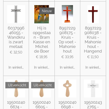
Nieuw
6037996
Hij is
8997229
8997229
46055 -
opgestaa
908175 -
908038 -
Wandkru
n - Bram
Kruis -
Kruis -
is zwart
Kasse en
Op voet -
Mahonie
metaal
Michel
Mahonie
hout -
de Boer
hout
Hangend
€ 32,50
€ 18,95
€ 33,95
€ 11,50
In winkelwagen
In winkelwagen
In winkelwagen
In winkelwage
Uitverkocht
Uitverkocht
19500240
19500240
19500240
19500243
6674 -
6605 -
6698 -
2765 -