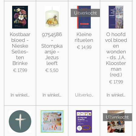
Uitverkocht
Kostbaar
9754586
Kleine
O hoofd
bloed -
-
rituelen
vol bloed
Nieske
Stompka
en
€ 14,99
Selles-
arsje -
wonden
ten
Jezus
- ds. J.A.
Brinke
leeft
Klooster
man
€ 17,99
€ 5,50
(red.)
€ 17,99
In winkelwagen
In winkelwagen
Uitverkocht
In winkelwage
Uitverkocht