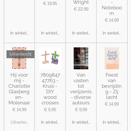
Wright
-
€ 19,95
Noteboo
€ 22,99
m
€ 14,99
In winkelwagen
In winkelwagen
In winkelwagen
In winkelwage
Uitverkocht
Hij voor
7809847
Van
Feest
mij -
47763 -
vasten
van
Charlotte
Kruis -
tot
bevrijdin
Glasberg
DIY
verijzenis
g - Zij
en-
wood
- diverse
lacht
Molenaar
crosses
auteurs
€ 14,99
€ 14,99
€ 5,95
€ 9,99
Uitverkocht
In winkelwagen
In winkelwagen
In winkelwage