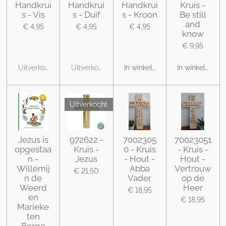
Handkrui
Handkrui
Handkrui
Kruis -
s - Vis
s - Duif
s - Kroon
Be still
and
€ 4,95
€ 4,95
€ 4,95
know
€ 9,95
Uitverkocht
Uitverkocht
In winkelwagen
In winkelwage
Uitverkocht
Jezus is
972622 -
7002305
70023051
opgestaa
Kruis -
0 - Kruis
- Kruis -
n -
Jezus
- Hout -
Hout -
Willemij
Abba
Vertrouw
€ 21,50
n de
Vader
op de
Weerd
Heer
€ 18,95
en
€ 18,95
Marieke
ten