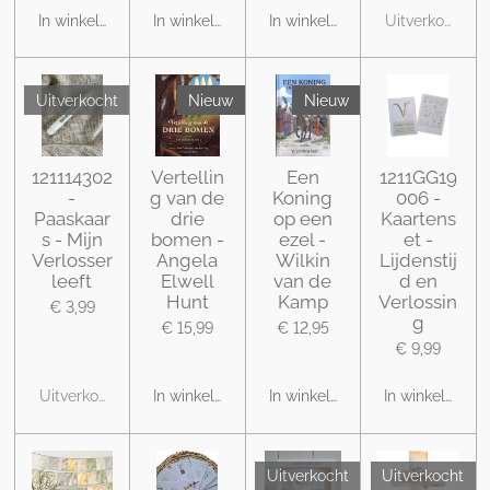
In winkelwagen
In winkelwagen
In winkelwagen
Uitverkocht
Uitverkocht
Nieuw
Nieuw
121114302
Vertellin
Een
1211GG19
-
g van de
Koning
006 -
Paaskaar
drie
op een
Kaartens
s - Mijn
bomen -
ezel -
et -
Verlosser
Angela
Wilkin
Lijdenstij
leeft
Elwell
van de
d en
Hunt
Kamp
Verlossin
€ 3,99
g
€ 15,99
€ 12,95
€ 9,99
Uitverkocht
In winkelwagen
In winkelwagen
In winkelwage
Uitverkocht
Uitverkocht