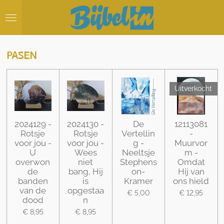
Ga
direct
naar
de
hoofdinhoud
PASEN
Uitverkocht
2024129 -
2024130 -
De
12113081
Rotsje
Rotsje
Vertellin
-
voor jou -
voor jou -
g -
Muurvor
U
Wees
Neeltsje
m -
overwon
niet
Stephens
Omdat
de
bang, Hij
on-
Hij van
banden
is
Kramer
ons hield
van de
opgestaa
€ 5,00
€ 12,95
dood
n
€ 8,95
€ 8,95