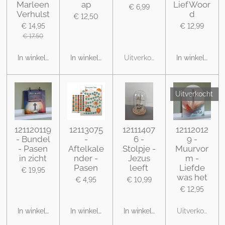
Marleen
ap
LiefWoor
€ 6,99
Verhulst
d
€ 12,50
€ 14,95
€ 12,99
€ 17,50
In winkelwagen
In winkelwagen
Uitverkocht
In winkelwage
Uitverkocht
121120119
12113075
12111407
12112012
- Bundel
-
6 -
9 -
- Pasen
Aftelkale
Stolpje -
Muurvor
in zicht
nder -
Jezus
m -
Pasen
leeft
Liefde
€ 19,95
was het
€ 4,95
€ 10,99
€ 12,95
In winkelwagen
In winkelwagen
In winkelwagen
Uitverkocht