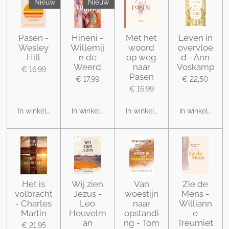
Nieuw
Nieuw
Pasen -
Hineni -
Met het
Leven in
Wesley
Willemij
woord
overvloe
Hill
n de
op weg
d - Ann
Weerd
naar
Voskamp
€ 16,99
Pasen
€ 17,99
€ 22,50
€ 16,99
In winkelwagen
In winkelwagen
In winkelwagen
In winkelwage
Het is
Wij zien
Van
Zie de
volbracht
Jezus -
woestijn
Mens -
- Charles
Leo
naar
Williann
Martin
Heuvelm
opstandi
e
an
ng - Tom
Treurniet
€ 21,95