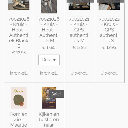
70021028
70021026
70021021
70021022
- Kruis -
- Kruis -
- Kruis -
- Kruis -
Hout -
Hout -
GPS
GPS
Authenti
Authenti
authenti
authenti
ek Blank
ek M
ek M
ek S
S
€ 17,95
€ 17,95
€ 12,95
€ 13,95
In winkelwagen
In winkelwagen
Uitverkocht
Uitverkocht
Sale!
Kom en
Kijken en
Zie -
luisteren
Maartje
naar