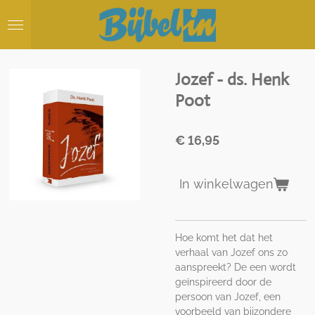
Ga
direct
naar
de
hoofdinhoud
Jozef - ds. Henk
Poot
€ 16,95
In winkelwagen
Hoe komt het dat het
verhaal van Jozef ons zo
aanspreekt? De een wordt
geïnspireerd door de
persoon van Jozef, een
voorbeeld van bijzondere