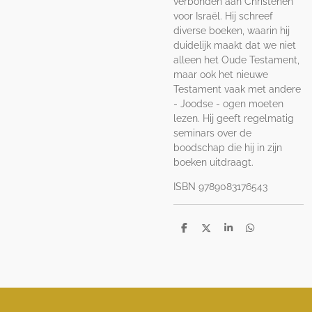
verbonden aan Christenen
voor Israël. Hij schreef
diverse boeken, waarin hij
duidelijk maakt dat we niet
alleen het Oude Testament,
maar ook het nieuwe
Testament vaak met andere
- Joodse - ogen moeten
lezen. Hij geeft regelmatig
seminars over de
boodschap die hij in zijn
boeken uitdraagt.
ISBN 9789083176543
D
D
S
D
e
e
h
e
l
e
a
l
e
l
r
e
n
e
n