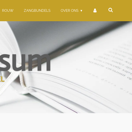
ROUW
ZANGBUNDELS
OVER ONS
ersum
L