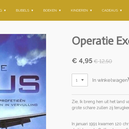
NG
BIJBELS
BOEKEN
KINDEREN
CADEAUS
Operatie Ex
€ 4,95
€ 12,50
In winkelwagen
Zie, Ik breng hen uit het lan
grote schare zullen zij terugker
In januari 1991 kwamen 120 chr