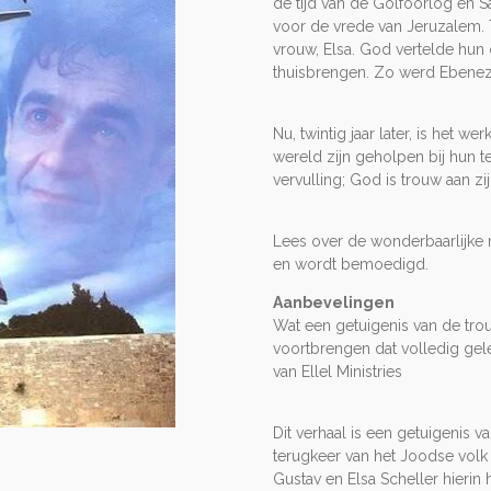
de tijd van de Golfoorlog en 
voor de vrede van Jeruzalem. T
vrouw, Elsa. God vertelde hun 
thuisbrengen. Zo werd Ebenez
Nu, twintig jaar later, is het 
wereld zijn geholpen bij hun t
vervulling; God is trouw aan z
Lees over de wonderbaarlijke 
en wordt bemoedigd.
Aanbevelingen
Wat een getuigenis van de tr
voortbrengen dat volledig gele
van Ellel Ministries
Dit verhaal is een getuigenis
terugkeer van het Joodse volk 
Gustav en Elsa Scheller hieri