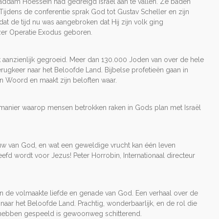
Saddam Hoessein had gedreigd Israël aan te vallen. Ze baden
ijdens de conferentie sprak God tot Gustav Scheller en zijn
dat de tijd nu was aangebroken dat Hij zijn volk ging
er Operatie Exodus geboren.
werk aanzienlijk gegroeid. Meer dan 130.000 Joden van over de hele
erugkeer naar het Beloofde Land. Bijbelse profetieën gaan in
ijn Woord en maakt zijn beloften waar.
manier waarop mensen betrokken raken in Gods plan met Israël
ouw van God, en wat een geweldige vrucht kan één leven
efd wordt voor Jezus! Peter Horrobin, Internationaal directeur
 van de volmaakte liefde en genade van God. Een verhaal over de
naar het Beloofde Land. Prachtig, wonderbaarlijk, en de rol die
n hebben gespeeld is gewoonweg schitterend.