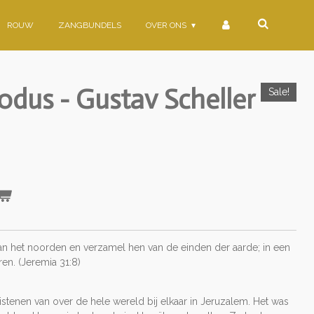
ROUW
ZANGBUNDELS
OVER ONS
odus - Gustav Scheller
Sale!
d van het noorden en verzamel hen van de einden der aarde; in een
en. (Jeremia 31:8)
istenen van over de hele wereld bij elkaar in Jeruzalem. Het was