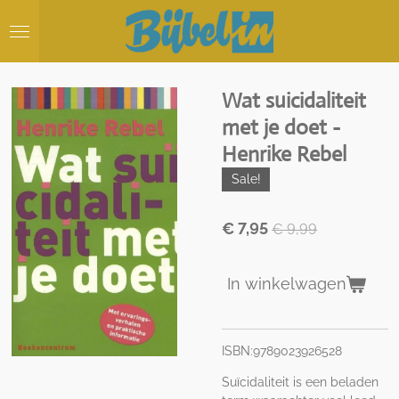
Ga
direct
naar
de
hoofdinhoud
Wat suicidaliteit
met je doet -
Henrike Rebel
Sale!
€ 7,95
€ 9,99
In winkelwagen
ISBN:9789023926528
Suïcidaliteit is een beladen