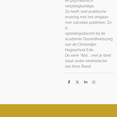
en psychiatrisch
verpleegkundige.
Ze heeft veel praktische
ervaring met het omgaan
met suïcidale patiënten. Ze
is
opleidingsdocent bij de
academie Gezondheidszorg
aan de Christelijke
Hogeschool Ede.
De serie ‘Wat … met je doet’
staat onder eindredactie
van Kees Roest.
D
D
S
D
e
e
h
e
l
e
a
l
e
l
r
e
n
e
n