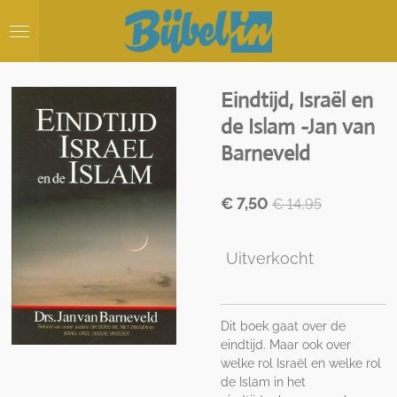
Ga
direct
naar
de
hoofdinhoud
Eindtijd, Israël en
de Islam -Jan van
Barneveld
€ 7,50
€ 14,95
Uitverkocht
Dit boek gaat over de
eindtijd. Maar ook over
welke rol Israël en welke rol
de Islam in het