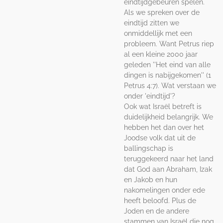
eindtijdgebeuren spelen.
Als we spreken over de
eindtijd zitten we
onmiddellijk met een
probleem. Want Petrus riep
al een kleine 2000 jaar
geleden ''Het eind van alle
dingen is nabijgekomen'' (1
Petrus 4:7). Wat verstaan we
onder 'eindtijd'?
Ook wat Israël betreft is
duidelijkheid belangrijk. We
hebben het dan over het
Joodse volk dat uit de
ballingschap is
teruggekeerd naar het land
dat God aan Abraham, Izak
en Jakob en hun
nakomelingen onder ede
heeft beloofd. Plus de
Joden en de andere
stammen van Israël die nog